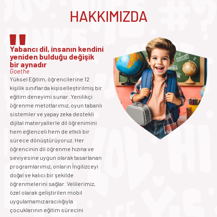
HAKKIMIZDA
Yabancı dil, insanın kendini
yeniden bulduğu değişik
bir aynadır
Goethe
Yüksel Eğitim, öğrencilerine 12
kişilik sınıflarda kişiselleştirilmiş bir
eğitim deneyimi sunar. Yenilikçi
öğrenme metotlarımız, oyun tabanlı
sistemler ve yapay zeka destekli
dijital materyallerle dil öğrenimini
hem eğlenceli hem de etkili bir
sürece dönüştürüyoruz. Her
öğrencinin dil öğrenme hızına ve
seviyesine uygun olarak tasarlanan
programlarımız, onların İngilizceyi
doğal ve kalıcı bir şekilde
öğrenmelerini sağlar. Velilerimiz,
özel olarak geliştirilen mobil
uygulamamız aracılığıyla
çocuklarının eğitim sürecini