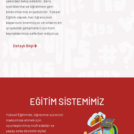
yakından takip edebilir, ders
içeriklerine ve öğretmen geri
bildirimlerine erişebilirler. Yüksel
Eğitim olarak, her öğrencinin
başarısını önemsiyor ve onların en
iyi şekilde gelişmeleri için tüm
kaynaklarımızı seferber ediyoruz.
Detaylı Bilgi
EĞİTİM SİSTEMİMİZ
Yüksel Eğitim’de, öğrenme sürecini
maksimize etmek için
oyunlaştırılmış müfredatlar ve
yapay zeka destekli dijital