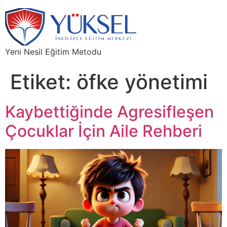
Yeni Nesil Eğitim Metodu
Etiket:
öfke yönetimi
Kaybettiğinde Agresifleşen
Çocuklar İçin Aile Rehberi