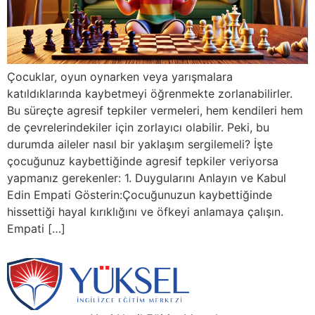
Çocuklar, oyun oynarken veya yarışmalara
katıldıklarında kaybetmeyi öğrenmekte zorlanabilirler.
Bu süreçte agresif tepkiler vermeleri, hem kendileri hem
de çevrelerindekiler için zorlayıcı olabilir. Peki, bu
durumda aileler nasıl bir yaklaşım sergilemeli? İşte
çocuğunuz kaybettiğinde agresif tepkiler veriyorsa
yapmanız gerekenler: 1. Duygularını Anlayın ve Kabul
Edin Empati Gösterin:Çocuğunuzun kaybettiğinde
hissettiği hayal kırıklığını ve öfkeyi anlamaya çalışın.
Empati […]