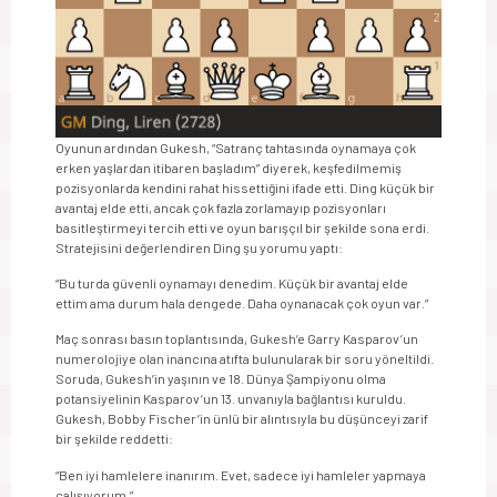
Oyunun ardından Gukesh, “Satranç tahtasında oynamaya çok
erken yaşlardan itibaren başladım” diyerek, keşfedilmemiş
pozisyonlarda kendini rahat hissettiğini ifade etti. Ding küçük bir
avantaj elde etti, ancak çok fazla zorlamayıp pozisyonları
basitleştirmeyi tercih etti ve oyun barışçıl bir şekilde sona erdi.
Stratejisini değerlendiren Ding şu yorumu yaptı:
“Bu turda güvenli oynamayı denedim. Küçük bir avantaj elde
ettim ama durum hala dengede. Daha oynanacak çok oyun var.”
Maç sonrası basın toplantısında, Gukesh’e Garry Kasparov’un
numerolojiye olan inancına atıfta bulunularak bir soru yöneltildi.
Soruda, Gukesh’in yaşının ve 18. Dünya Şampiyonu olma
potansiyelinin Kasparov’un 13. unvanıyla bağlantısı kuruldu.
Gukesh, Bobby Fischer’in ünlü bir alıntısıyla bu düşünceyi zarif
bir şekilde reddetti:
“Ben iyi hamlelere inanırım. Evet, sadece iyi hamleler yapmaya
çalışıyorum.”