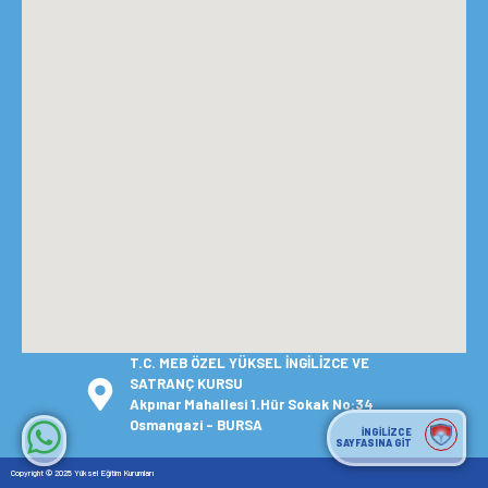
T.C. MEB ÖZEL YÜKSEL İNGİLİZCE VE
SATRANÇ KURSU
Akpınar Mahallesi 1.Hür Sokak No:34
Osmangazi – BURSA
İNGİLİZCE
SAYFASINA GİT
Copyright © 2025 Yüksel Eğitim Kurumları