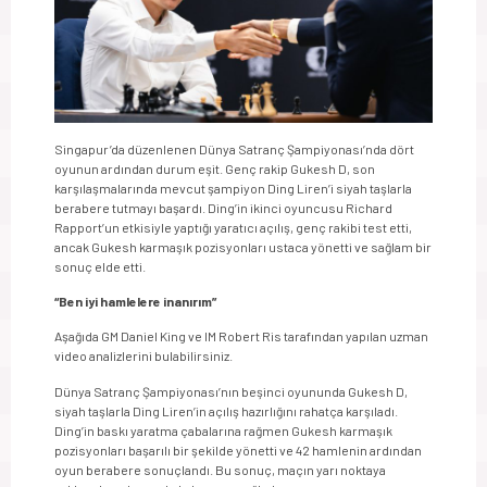
Singapur’da düzenlenen Dünya Satranç Şampiyonası’nda dört
oyunun ardından durum eşit. Genç rakip Gukesh D, son
karşılaşmalarında mevcut şampiyon Ding Liren’i siyah taşlarla
berabere tutmayı başardı. Ding’in ikinci oyuncusu Richard
Rapport’un etkisiyle yaptığı yaratıcı açılış, genç rakibi test etti,
ancak Gukesh karmaşık pozisyonları ustaca yönetti ve sağlam bir
sonuç elde etti.
“Ben iyi hamlelere inanırım”
Aşağıda GM Daniel King ve IM Robert Ris tarafından yapılan uzman
video analizlerini bulabilirsiniz.
Dünya Satranç Şampiyonası’nın beşinci oyununda Gukesh D,
siyah taşlarla Ding Liren’in açılış hazırlığını rahatça karşıladı.
Ding’in baskı yaratma çabalarına rağmen Gukesh karmaşık
pozisyonları başarılı bir şekilde yönetti ve 42 hamlenin ardından
oyun berabere sonuçlandı. Bu sonuç, maçın yarı noktaya