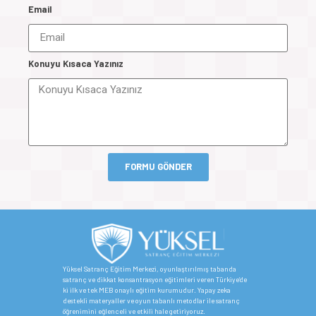
Email
Konuyu Kısaca Yazınız
FORMU GÖNDER
Yüksel Satranç Eğitim Merkezi, oyunlaştırılmış tabanda
satranç ve dikkat konsantrasyon eğitimleri veren Türkiye’de
ki ilk ve tek MEB onaylı eğitim kurumudur. Yapay zeka
destekli materyaller ve oyun tabanlı metodlar ile satranç
öğrenimini eğlenceli ve etkili hale getiriyoruz.