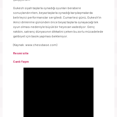
Gukesh siyah taşlarla oynadığı oyunları berabere
sonuçlandırırken, beyaz taşlarla oynadığı karşılaşmalarda
belirleyici performanslar sergiledi. Cumartesi günü, Gukesh’in
ikinci dinlenme gününden önce beyaz taşlarla oynayacağı tek
oyun olması nedeniyle büyük bir heyecan vadediyor. Genç
rakibin, satranç dünyasının dikkatini çeken bu zorlu mücadelede
galibiyet için baskı yapması bekleniyor.
(Kaynak: www.chessbase.com)
Resmi site
Canlı Yayın