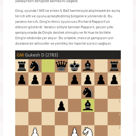
yaklaşırken dengede kalmasını sağladı.
Ding, oyunda 1.Nf3 ve erken 5.Ba3 hamlesiyle alışılmadık bir açılış
tercih etti ve oyunu az keşfedilmiş bölgelere yönlendirdi. Bu
yaratıcı tercih, Ding’in ikinci oyuncusu Richard Rapport’un
etkisini gösterdi. Yaratıcı stiliyle tanınan Rapport, geçen yılki
şampiyonada da Ding’e destek olmuştu ve Ni Hua ile birlikte
Ding’in ekibinde yer alıyor. Bu ortaklık, mevcut şampiyon için
dostane bir atmosfer ve yenilikçi bir hazırlık süreci sağlıyor.