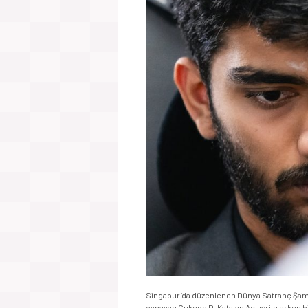
Singapur’da düzenlenen Dünya Satranç Şampiy
oynayan Gukesh D, Katalan Açılışı ile erken 