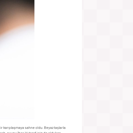
r karşılaşmaya sahne oldu. Beyaz taşlarla
h, oyunu “her iki taraf için de oldukça