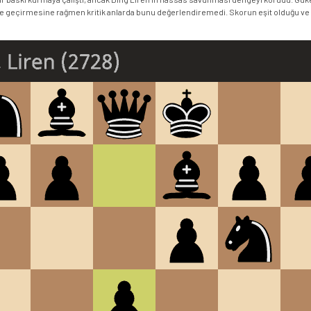
 ele geçirmesine rağmen kritik anlarda bunu değerlendiremedi. Skorun eşit olduğu v