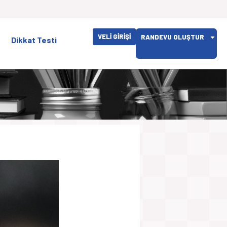
VELİ GİRİŞİ
RANDEVU OLUŞTUR
Dikkat Testi