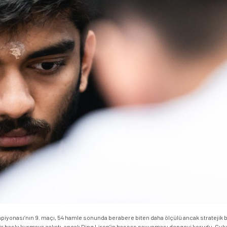
onası’nın 9. maçı, 54 hamle sonunda berabere biten daha ölçülü ancak stratejik bi
bir baskı kurmaya çalıştı, ancak Ding Liren’in hassas savunması dengeyi korudu. Gukes